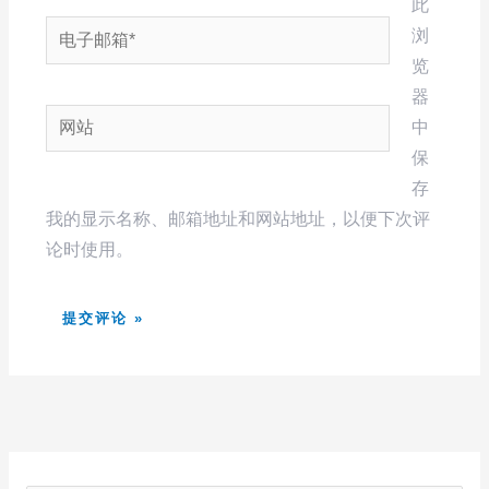
此
电
浏
子
览
邮
器
网
箱
中
站
*
保
存
我的显示名称、邮箱地址和网站地址，以便下次评
论时使用。