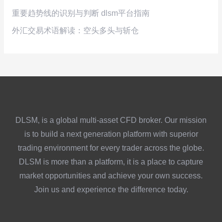
重要趋势线的识别与判断 dlsm平台指南
外汇交易术语解读：空头多头与斩仓
DLSM, is a global multi-asset CFD broker. Our mission
is to build a next generation platform with superior
trading environment for every trader across the globe.
DLSM is more than a platform, it is a place to capture
market opportunities and achieve your own success.
Join us and experience the difference today.