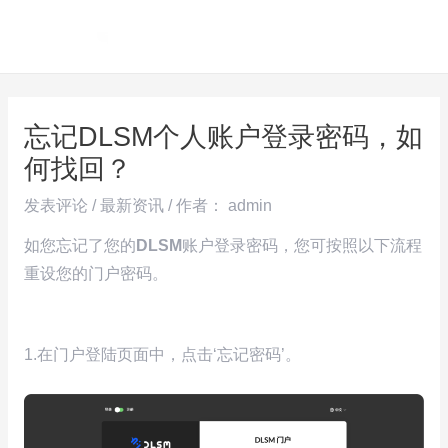
跳
Post
MAI
至
navigation
ME
内
容
忘记DLSM个人账户登录密码，如
何找回？
发表评论
/
最新资讯
/ 作者：
admin
如您忘记了您的
DLSM
账户登录密码，您可按照以下流程
重设您的门户密码。
1.在门户登陆页面中，点击‘忘记密码’。