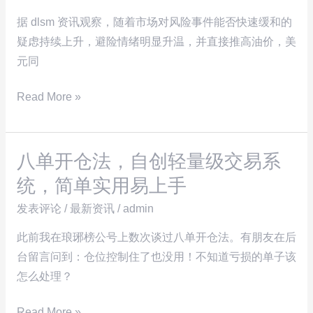
析
场
与
避
据 dlsm 资讯观察，随着市场对风险事件能否快速缓和的
实
险
疑虑持续上升，避险情绪明显升温，并直接推高油价，美
战
情
元同
观
绪
Read More »
察
反
复
不
八单开仓法，自创轻量级交易系
定
八
美
单
统，简单实用易上手
元
开
发表评论
/
最新资讯
/
admin
指
仓
数
法，
此前我在琅琊榜公号上数次谈过八单开仓法。有朋友在后
继
自
台留言问到：仓位控制住了也没用！不知道亏损的单子该
续
创
怎么处理？
走
轻
Read More »