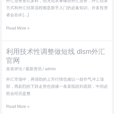
方
外汇业务形式多样，但无论从事哪类外汇业务，外汇结算
式
方式和外汇结算流程都是新手入门的必备知识。许多投资
与
者会在dl […]
外
Read More »
汇
结
算
利用技术性调整做短线 dlsm外汇
流
利
程
用
官网
详
技
发表评论
/
最新资讯
/
admin
解
术
性
外汇市场中，再强劲的上升行情也难以一鼓作气冲上顶
调
部，再剧烈的下跌走势也很难一条直线跌到底部，中间必
整
然会经历盘整
做
Read More »
短