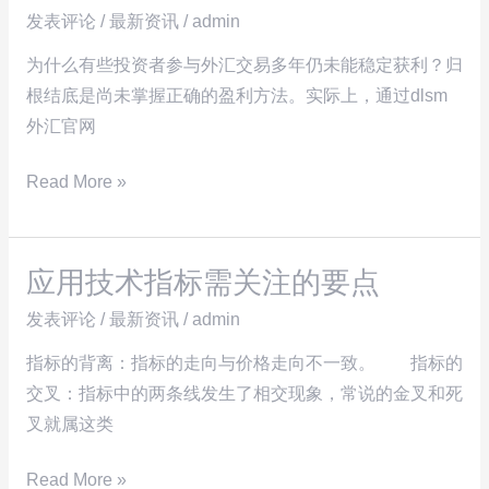
市
发表评论
/
最新资讯
/
admin
场
交
为什么有些投资者参与外汇交易多年仍未能稳定获利？归
易
根结底是尚未掌握正确的盈利方法。实际上，通过dlsm
中
外汇官网
持
Read More »
续
盈
利
应用技术指标需关注的要点
的
应
策
用
发表评论
/
最新资讯
/
admin
略
技
指标的背离：指标的走向与价格走向不一致。 指标的
与
术
交叉：指标中的两条线发生了相交现象，常说的金叉和死
风
指
叉就属这类
险
标
管
需
Read More »