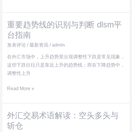
理
关
心
注
得
的
重要趋势线的识别与判断 dlsm平
重
要
要
台指南
点
趋
发表评论
/
最新资讯
/
admin
势
线
在外汇市场中，上升趋势里出现调整性下跌是常见现象，
的
这些下跌往往只是靠近上升的趋势线；而在下降趋势中，
识
调整性上升
别
Read More »
与
判
断
外汇交易术语解读：空头多头与
dlsm
外
平
汇
斩仓
台
交