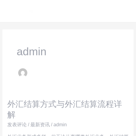
跳
Post
MAI
至
pagination
ME
内
容
admin
外汇结算方式与外汇结算流程详
外
汇
解
结
发表评论
/
最新资讯
/
admin
算