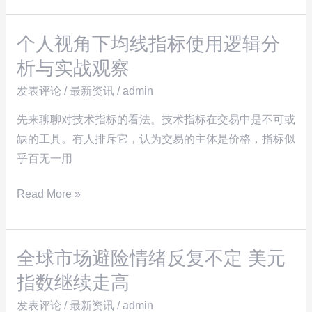
线
dlsm
个人视角下均线指标使用逻辑分
外
个
汇
人
析与实战观察
官
视
发表评论
/
最新资讯
/
admin
网
角
下
先来聊聊对技术指标的看法。技术指标在交易中是不可或
均
缺的工具。有人排斥它，认为交易的主体是价格，指标似
线
乎百无一用
指
Read More »
标
使
用
全球市场避险情绪反复不定 美元
逻
全
辑
球
指数继续走高
分
市
发表评论
/
最新资讯
/
admin