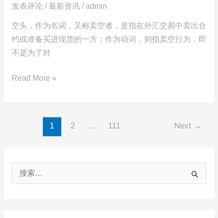
发表评论
/
最新资讯
/
admin
指
易
南
术
空头，作为名词，又称卖空者，是指在外汇交易中卖出合
语
约或准备买进现货的一方；作为动词，则指卖空行为，即
解
不是为了对
读：
Read More »
空
头
多
头
1
2
…
111
Next
→
与
斩
仓
搜
索
：