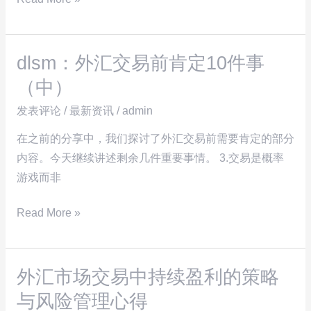
高
量
级
交
dlsm：外汇交易前肯定10件事
易
dlsm：
系
外
（中）
统，
汇
发表评论
/
最新资讯
/
admin
简
交
单
易
在之前的分享中，我们探讨了外汇交易前需要肯定的部分
实
前
内容。今天继续讲述剩余几件重要事情。 3.交易是概率
用
肯
游戏而非
易
定
Read More »
上
10
手
件
事
外汇市场交易中持续盈利的策略
（中）
外
汇
与风险管理心得