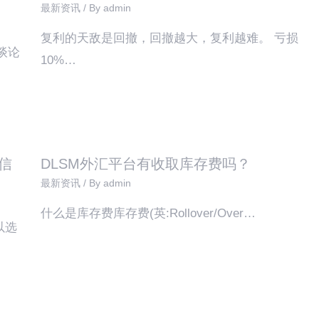
最新资讯
/ By
admin
复利的天敌是回撤，回撤越大，复利越难。 亏损
谈论
10%…
信
DLSM外汇平台有收取库存费吗？
最新资讯
/ By
admin
什么是库存费库存费(英:Rollover/Over…
以选