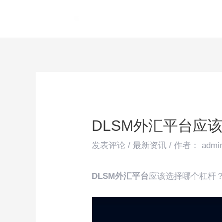
跳
Post
至
navigation
内
容
DLSM外汇平台应
发表评论
/
最新资讯
/ 作者：
admi
DLSM外汇平台
应该选择哪个杠杆