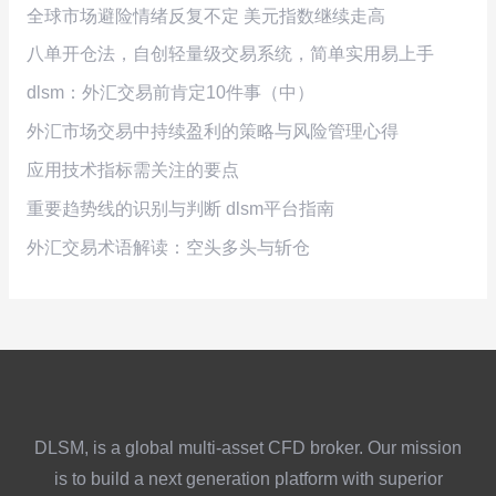
全球市场避险情绪反复不定 美元指数继续走高
八单开仓法，自创轻量级交易系统，简单实用易上手
dlsm：外汇交易前肯定10件事（中）
外汇市场交易中持续盈利的策略与风险管理心得
应用技术指标需关注的要点
重要趋势线的识别与判断 dlsm平台指南
外汇交易术语解读：空头多头与斩仓
DLSM, is a global multi-asset CFD broker. Our mission
is to build a next generation platform with superior