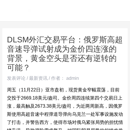
跳
Post
MAI
至
navigation
ME
内
容
DLSM外汇交易平台：俄罗斯高超
音速导弹试射成为金价四连涨的
背景，黄金空头是否还有逆转的
可能？
发表评论
/
最新资讯
/ 作者：
admin
周五（11月22日）亚市盘初，现货黄金窄幅震荡，目前
交投于2669.18美元/盎司。金价周四连续第四个交易日上
涨，最高触及2673.38美元/盎司，为近两周新高，因俄罗
斯使用高超音速中程弹道导弹向乌克兰一处军事设施发动
了打击，并警告西方，使得市场对俄乌紧张局势的担忧情