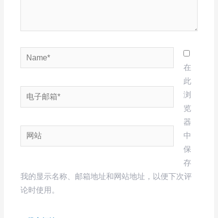
Name*
在
此
电
浏
子
览
邮
器
网
箱
中
站
*
保
存
我的显示名称、邮箱地址和网站地址，以便下次评
论时使用。