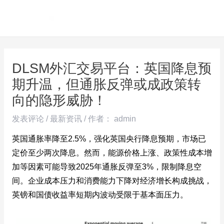
跳
Post
MAI
至
navigation
ME
内
容
DLSM外汇交易平台：英国降息预
期升温，但通胀反弹或成政策转
向的隐形威胁！
发表评论
/
最新资讯
/ 作者：
admin
英国通胀率降至2.5%，强化英国央行降息预期，市场已
定价至少两次降息。然而，能源价格上涨、政策性成本增
加等因素可能导致2025年通胀反弹至3%，限制降息空
间。企业成本压力和消费能力下降对经济增长构成挑战，
英镑和国债收益率短期内波动受限于基本面压力。