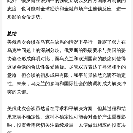
此外，俄罗斯在谈判中的强硬立场以及西方国家对制裁的
态度，也可能对全球经济和金融市场产生连锁反应，进一
步影响金价走势。
总结
美俄首次会谈在乌克兰缺席的情况下举行，暴露了双方在
乌克兰问题上的深刻分歧。俄罗斯的强硬要求与美国的妥
协姿态形成鲜明对比，而乌克兰和欧洲国家的缺席则使得
这场会谈的合法性备受质疑。尽管双方表达了寻求和平的
意愿，但会谈的初步成果有限，和平前景依然充满不确定
性。未来，乌克兰的参与和国际社会的协调将成为解决冲
突的关键。
美俄此次会谈虽然旨在寻求和平解决方案，但其过程和结
果充满不确定性。这种不确定性可能会对金价产生重要影
响，投资者需密切关注后续发展，以便做出相应的投资决