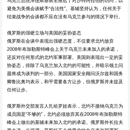
乌克兰总统泽连斯基甚至推迟了对沙特阿拉伯的访问，以
避免为美俄会谈赋予“合法性”。基辅坚持认为，任何关于
结束战争的会谈都不应在没有乌克兰参与的情况下举行。
俄罗斯的强硬立场与美国的妥协姿态
俄罗斯在会谈中表现出强硬态度，不仅要求北约放弃
2008年布加勒斯特峰会上关于乌克兰未来加入的承诺，
还反对任何形式的北约军事部署。美国则表现出一定的妥
协姿态，排除了乌克兰加入北约的可能性，并暗示领土问
题将成为谈判的一部分。美国国家安全顾问沃尔兹和国务
卿鲁比奥均表示，和平需要各方让步，但俄罗斯并未提及
任何让步。
俄罗斯外交部发言人扎哈罗娃表示，北约不接纳乌克兰为
成员国是“不够的”，北约必须放弃其在2008年布加勒斯特
峰会上做出的基辅未来加入北约的承诺。俄罗斯外长拉夫