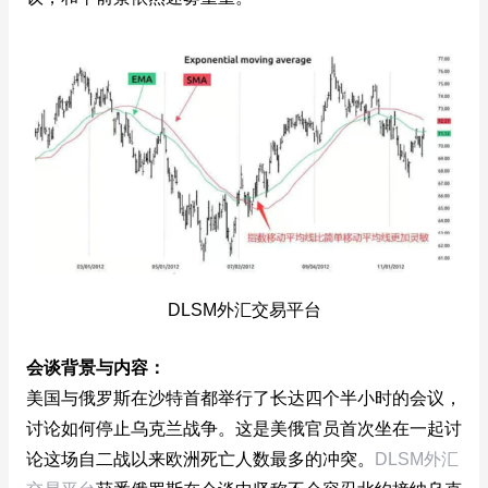
DLSM外汇交易平台
会谈背景与内容：
美国与俄罗斯在沙特首都举行了长达四个半小时的会议，
讨论如何停止乌克兰战争。这是美俄官员首次坐在一起讨
论这场自二战以来欧洲死亡人数最多的冲突。
DLSM外汇