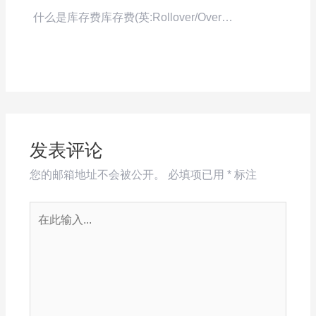
什么是库存费库存费(英:Rollover/Over…
发表评论
您的邮箱地址不会被公开。
必填项已用
*
标注
在
此
输
入...