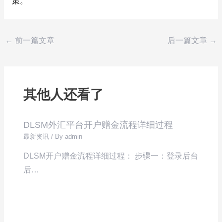
策。
←
前一篇文章
后一篇文章
→
其他人还看了
DLSM外汇平台开户赠金流程详细过程
最新资讯
/ By
admin
DLSM开户赠金流程详细过程： 步骤一：登录后台
后…