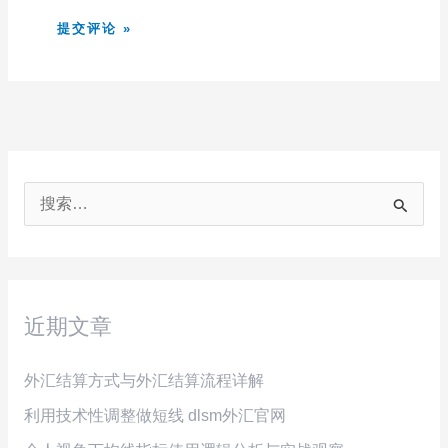
搜
索
：
近期文章
外汇结算方式与外汇结算流程详解
利用技术性调整做短线 dlsm外汇官网