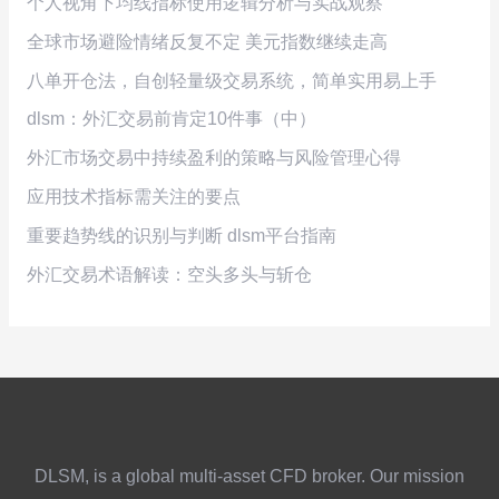
个人视角下均线指标使用逻辑分析与实战观察
全球市场避险情绪反复不定 美元指数继续走高
八单开仓法，自创轻量级交易系统，简单实用易上手
dlsm：外汇交易前肯定10件事（中）
外汇市场交易中持续盈利的策略与风险管理心得
应用技术指标需关注的要点
重要趋势线的识别与判断 dlsm平台指南
外汇交易术语解读：空头多头与斩仓
DLSM, is a global multi-asset CFD broker. Our mission