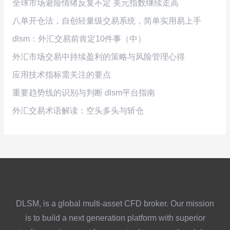
全球市场避险情绪反复不定 美元指数继续走高
八单开仓法，自创轻量级交易系统，简单实用易上手
dlsm：外汇交易前肯定10件事（中）
外汇市场交易中持续盈利的策略与风险管理心得
应用技术指标需关注的要点
重要趋势线的识别与判断 dlsm平台指南
外汇交易术语解读：空头多头与斩仓
DLSM, is a global multi-asset CFD broker. Our mission
is to build a next generation platform with superior