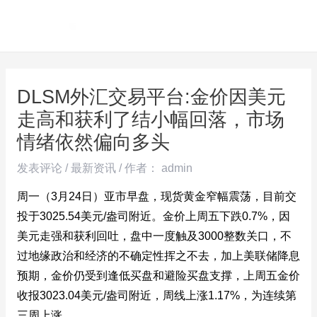
跳
Post
MAI
至
navigation
ME
内
容
DLSM外汇交易平台:金价因美元
走高和获利了结小幅回落，市场
情绪依然偏向多头
发表评论
/
最新资讯
/ 作者：
admin
周一（3月24日）亚市早盘，现货黄金窄幅震荡，目前交
投于3025.54美元/盎司附近。金价上周五下跌0.7%，因
美元走强和获利回吐，盘中一度触及3000整数关口，不
过地缘政治和经济的不确定性挥之不去，加上美联储降息
预期，金价仍受到逢低买盘和避险买盘支撑，上周五金价
收报3023.04美元/盎司附近，周线上涨1.17%，为连续第
三周上涨。