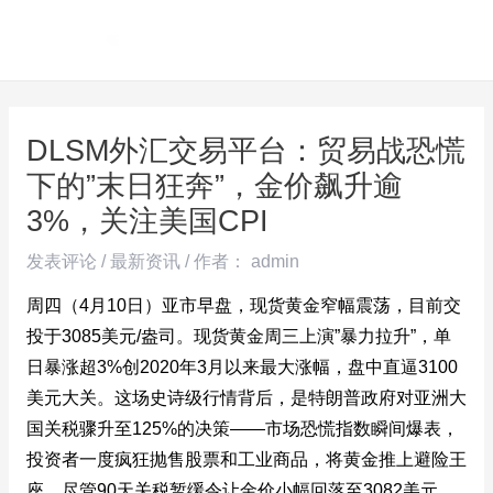
跳
Post
MAI
至
navigation
ME
内
容
DLSM外汇交易平台：贸易战恐慌
下的”末日狂奔”，金价飙升逾
3%，关注美国CPI
发表评论
/
最新资讯
/ 作者：
admin
周四（4月10日）亚市早盘，现货黄金窄幅震荡，目前交
投于3085美元/盎司。现货黄金周三上演”暴力拉升”，单
日暴涨超3%创2020年3月以来最大涨幅，盘中直逼3100
美元大关。这场史诗级行情背后，是特朗普政府对亚洲大
国关税骤升至125%的决策——市场恐慌指数瞬间爆表，
投资者一度疯狂抛售股票和工业商品，将黄金推上避险王
座。尽管90天关税暂缓令让金价小幅回落至3082美元，