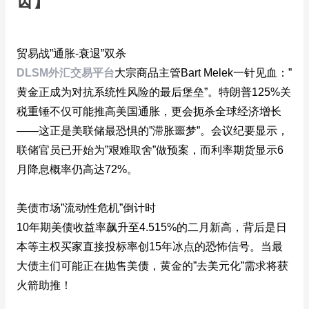
齿】
贸易战”通胀-衰退”双杀
DLSM外汇交易平台
大宗商品主管Bart Melek一针见血：”
黄金正成为对抗系统性风险的最后堡垒”。特朗普125%关
税重锤不仅可能推高美国通胀，更会扼杀全球经济增长
——这正是美联储最恐惧的”滞胀噩梦”。会议纪要显示，
联储官员已开始为”艰难取舍”做预案，而利率期货显示6
月降息概率仍高达72%。
美债市场”流动性危机”倒计时
10年期美债收益率飙升至4.515%的二月新高，背后是日
本等主权买家直接投标率创15年冰点的恐怖信号。当最
大债主们可能正在抛售美债，黄金的”去美元化”需求将获
火箭助推！