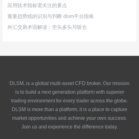
应用技术指标需关注的要点
重要趋势线的识别与判断 dlsm平台指南
外汇交易术语解读：空头多头与斩仓
DLSM, is a global multi-asset CFD broker. Our mission
is to build a next generation platform with superior
trading environment for every trader across the globe.
DLSM is more than a platform, it is a place to capture
market opportunities and achieve your own success.
Join us and experience the difference today.