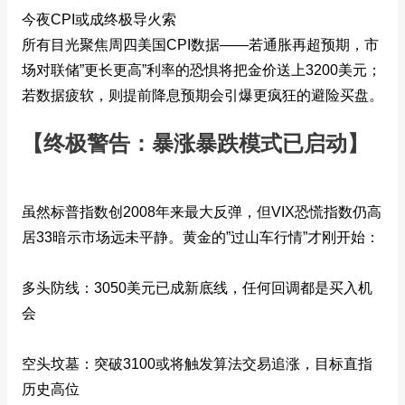
今夜CPI或成终极导火索
所有目光聚焦周四美国CPI数据——若通胀再超预期，市
场对联储”更长更高”利率的恐惧将把金价送上3200美元；
若数据疲软，则提前降息预期会引爆更疯狂的避险买盘。
【终极警告：暴涨暴跌模式已启动】
虽然标普指数创2008年来最大反弹，但VIX恐慌指数仍高
居33暗示市场远未平静。黄金的”过山车行情”才刚开始：
多头防线：3050美元已成新底线，任何回调都是买入机
会
空头坟墓：突破3100或将触发算法交易追涨，目标直指
历史高位