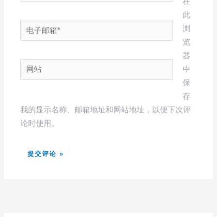
在
此
电
浏
子
览
邮
器
网
箱
中
站
*
保
存
我的显示名称、邮箱地址和网站地址，以便下次评
论时使用。