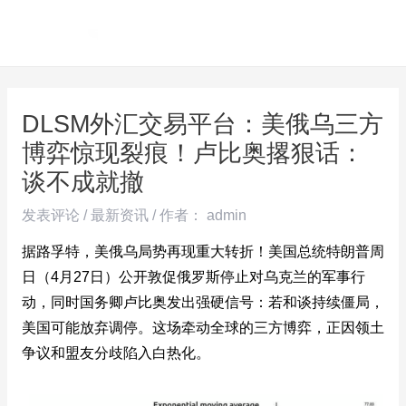
跳
Post
MAI
至
navigation
ME
内
容
DLSM外汇交易平台：美俄乌三方
博弈惊现裂痕！卢比奥撂狠话：
谈不成就撤
发表评论
/
最新资讯
/ 作者：
admin
据路孚特，美俄乌局势再现重大转折！美国总统特朗普周
日（4月27日）公开敦促俄罗斯停止对乌克兰的军事行
动，同时国务卿卢比奥发出强硬信号：若和谈持续僵局，
美国可能放弃调停。这场牵动全球的三方博弈，正因领土
争议和盟友分歧陷入白热化。