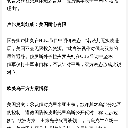
朗普更在社交媒体炮轰普京，谴责俄军袭击平民区”毫无
理由”。
卢比奥划红线：美国耐心有限
国务卿卢比奥在NBC节目中明确表态：”若谈判无实质进
展，美国不会无限投入资源。”此言被视作对俄乌双方的
最终通牒。俄罗斯外长拉夫罗夫则在CBS采访中坚称，
俄军仅打击军事目标，否认针对平民，双方表态形成尖锐
对立。
欧美乌三方方案博弈
美国提案：承认俄对克里米亚主权，默许其对乌部分地区
的控制，遭德国防长皮斯托里乌斯公开反对，称”让步过
多”。欧洲方案：主张先停火再谈领土，与乌克兰立场一