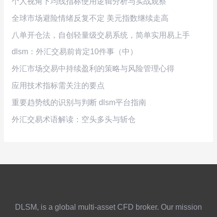
个人视角下均线指标使用逻辑分析与实战观察
全球市场避险情绪反复不定 美元指数继续走高
八单开仓法，自创轻量级交易系统，简单实用易上手
dlsm：外汇交易前肯定10件事（中）
外汇市场交易中持续盈利的策略与风险管理心得
应用技术指标需关注的要点
重要趋势线的识别与判断 dlsm平台指南
外汇交易术语解读：空头多头与斩仓
DLSM, is a global multi-asset CFD broker. Our mission