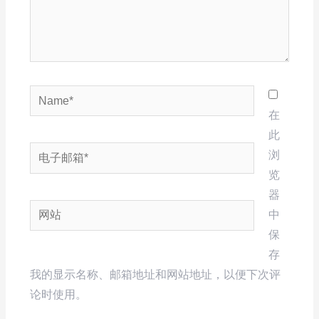
Name*
在
此
电
浏
子
览
邮
器
网
箱
中
站
*
保
存
我的显示名称、邮箱地址和网站地址，以便下次评
论时使用。