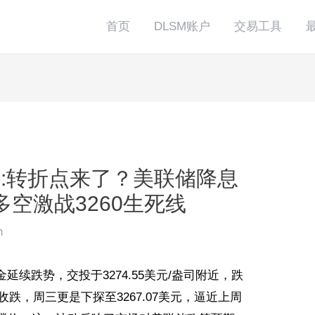
首页
DLSM账户
交易工具
台:转折点来了？美联储降息
多空激战3260生死线
n
延续跌势，交投于3274.55美元/盎司附近，跌
收跌，周三更是下探至3267.07美元，逼近上周