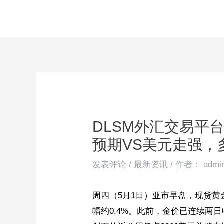
跳
Post
至
navigation
内
容
DLSM外汇交易平
预期VS美元走强，
发表评论
/
最新资讯
/ 作者：
admi
周四（5月1日）亚市早盘，现货黄金
幅约0.4%。此前，金价已连续两日