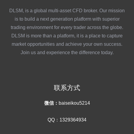
DLSM, is a global multi-asset CFD broker. Our mission
is to build a next generation platform with superior
trading environment for every trader across the globe.
DLSM is more than a platform, it is a place to capture
market opportunities and achieve your own success.
Join us and experience the difference today.
联系方式
微信：
baiseikou5214
QQ：1329364934