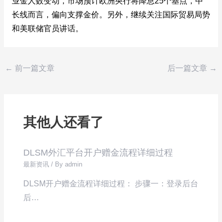
业金人数变动，市场预计欧洲央行将降息25个基点，中
长线而言，偏向支撑金价。另外，继续关注国际贸易局势
和美联储官员讲话。​
←
前一篇文章
后一篇文章
→
其他人还看了
DLSM外汇平台开户赠金流程详细过程
最新资讯
/ By
admin
DLSM开户赠金流程详细过程： 步骤一：登录后台
后…