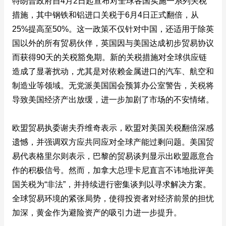
特朗普政府自4月2日起宣布对全球各国实施一系列关税
措施，其中钢铁和铝进口关税于6月4日正式翻倍，从
25%提高至50%。这一政策不仅针对中国，还适用于除英
国以外的所有贸易伙伴，英国因与美国达成初步贸易协议
而获得90天的关税豁免期。新的关税措施对全球供应链
造成了显著扰动，尤其是对依赖金属进口的汽车、航空和
制造业等领域。无党派美国国会预算办公室警告，关税将
导致美国经济产出放缓，进一步加剧了市场的不安情绪。
欧盟贸易执委谢夫乔维奇表示，欧盟对美国关税翻倍深感
遗憾，并强调双方应共同应对全球产能过剩问题。美国贸
易代表格里尔则表示，巴黎的贸易谈判显示出欧盟愿意合
作的积极信号。然而，加拿大总理卡尼直言不讳地批评美
国关税为“非法”，并持续进行密集谈判以寻求解决方案。
全球贸易环境的紧张局势，使得投资者对经济前景的担忧
加深，黄金作为避险资产的吸引力进一步提升。