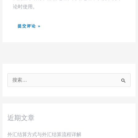
论时使用。
搜
索
：
近期文章
外汇结算方式与外汇结算流程详解