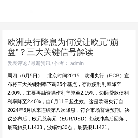
跳
Post
MAI
至
navigation
ME
内
容
欧洲央行降息为何没让欧元“崩
盘”？三大关键信号解读
发表评论
/
最新资讯
/ 作者：
admin
周四（6月5日），北京时间20:15，欧洲央行（ECB）宣
布将三大关键利率下调25个基点，存款便利利率降至
2.00%，主要再融资操作利率降至2.15%，边际贷款便利
利率降至2.40%，自6月11日起生效。这是欧洲央行自
2024年6月以来连续第八次降息，符合市场普遍预期。决
议公布后，欧元兑美元​（EUR/USD）短线冲高后回落，
最高触及1.1433，波幅约30点，最新报1.1421。