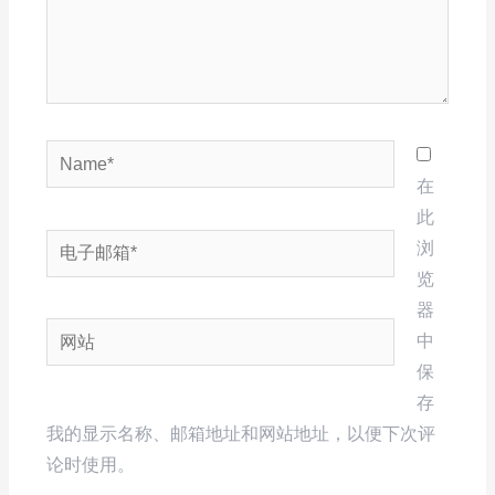
Name*
在
此
电
浏
子
览
邮
器
网
箱
中
站
*
保
存
我的显示名称、邮箱地址和网站地址，以便下次评
论时使用。