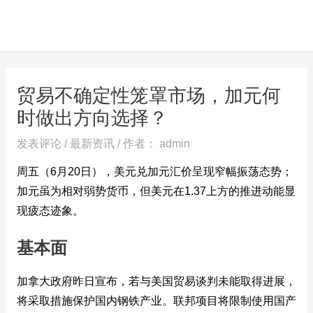
跳
Post
MAI
至
navigation
ME
内
容
贸易不确定性笼罩市场，加元何
时做出方向选择？
发表评论
/
最新资讯
/ 作者：
admin
周五（6月20日），美元兑加元汇价呈现窄幅振荡态势；
加元虽为相对弱势货币，但美元在1.37上方的推进动能显
现疲态迹象。
基本面
加拿大政府昨日宣布，若与美国贸易谈判未能取得进展，
将采取措施保护国内钢铁产业。联邦项目将限制使用国产