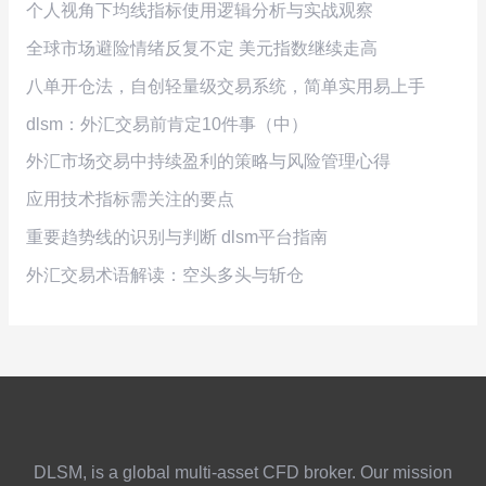
个人视角下均线指标使用逻辑分析与实战观察
全球市场避险情绪反复不定 美元指数继续走高
八单开仓法，自创轻量级交易系统，简单实用易上手
dlsm：外汇交易前肯定10件事（中）
外汇市场交易中持续盈利的策略与风险管理心得
应用技术指标需关注的要点
重要趋势线的识别与判断 dlsm平台指南
外汇交易术语解读：空头多头与斩仓
DLSM, is a global multi-asset CFD broker. Our mission