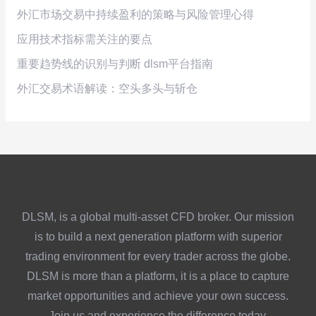
外汇市场交易中持续盈利的策略与风险管理心得
应用技术指标需关注的要点
重要趋势线的识别与判断 dlsm平台指南
外汇交易术语解读：空头多头与斩仓
DLSM, is a global multi-asset CFD broker. Our mission
is to build a next generation platform with superior
trading environment for every trader across the globe.
DLSM is more than a platform, it is a place to capture
market opportunities and achieve your own success.
Join us and experience the difference today.