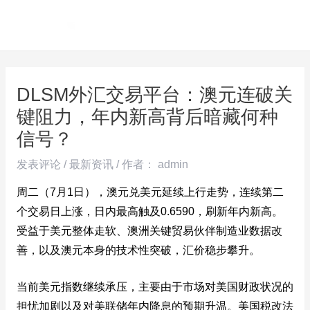
跳
Post
MAI
至
navigation
ME
内
容
DLSM外汇交易平台：澳元连破关
键阻力，年内新高背后暗藏何种
信号？
发表评论
/
最新资讯
/ 作者：
admin
周二（7月1日），澳元兑美元延续上行走势，连续第二
个交易日上涨，日内最高触及0.6590，刷新年内新高。
受益于美元整体走软、澳洲关键贸易伙伴制造业数据改
善，以及澳元本身的技术性突破，汇价稳步攀升。
当前美元指数继续承压，主要由于市场对美国财政状况的
担忧加剧以及对美联储年内降息的预期升温。美国税改法