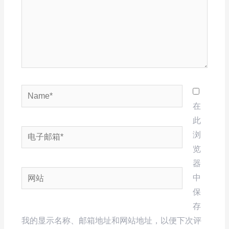
Name*
在
此
电
浏
子
览
邮
器
网
箱
中
站
*
保
存
我的显示名称、邮箱地址和网站地址，以便下次评