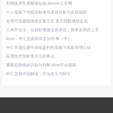
利用技术性调整做短线 dlsm外汇官网
个人视角下均线指标使用逻辑分析与实战观察
全球市场避险情绪反复不定 美元指数继续走高
八单开仓法，自创轻量级交易系统，简单实用易上手
dlsm：外汇交易前肯定10件事（中）
外汇市场交易中持续盈利的策略与风险管理心得
应用技术指标需关注的要点
重要趋势线的识别与判断 dlsm平台指南
外汇交易术语解读：空头多头与斩仓