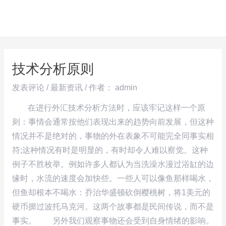
跳
Post
MAI
至
navigation
ME
内
容
技术分析原则
发表评论
/
最新资讯
/ 作者：
admin
在进行外汇技术分析方法时，应该牢记这样一个原
则：事情会通常按他们表现出来的趋势向前发展，但这种
情况并不是绝对的，事物的外在表象不可能完全同事实相
符;这种情况有时是明显的，有时却令人难以察觉。这种
例子不胜枚举。例如许多人都认为当洗澡水漫过浴缸的边
缘时，水流的速度会加快些。一些人可以像鱼那样喝水，
但鱼却根本不喝水：乔治华盛顿砍倒樱桃树，将1美元的
硬币掷过波托马克河。这两个故事都是民间传说，而不是
事实。 另外我们观察事物还会受到自身情绪的影响。