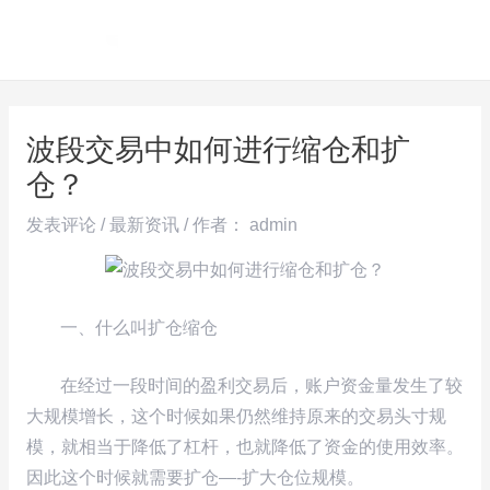
跳
Post
MAI
至
navigation
ME
内
容
波段交易中如何进行缩仓和扩
仓？
发表评论
/
最新资讯
/ 作者：
admin
一、什么叫扩仓缩仓
在经过一段时间的盈利交易后，账户资金量发生了较
大规模增长，这个时候如果仍然维持原来的交易头寸规
模，就相当于降低了杠杆，也就降低了资金的使用效率。
因此这个时候就需要扩仓—-扩大仓位规模。