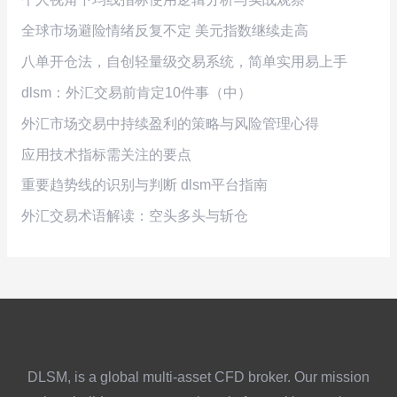
全球市场避险情绪反复不定 美元指数继续走高
八单开仓法，自创轻量级交易系统，简单实用易上手
dlsm：外汇交易前肯定10件事（中）
外汇市场交易中持续盈利的策略与风险管理心得
应用技术指标需关注的要点
重要趋势线的识别与判断 dlsm平台指南
外汇交易术语解读：空头多头与斩仓
DLSM, is a global multi-asset CFD broker. Our mission