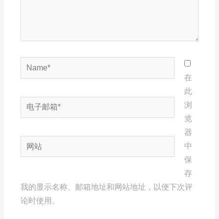
Name*
在
此
电
浏
子
览
邮
器
网
箱
中
站
*
保
存
我的显示名称、邮箱地址和网站地址，以便下次评
论时使用。