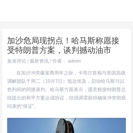
跳
Post
MAI
至
navigation
ME
内
容
加沙危局现拐点！哈马斯称愿接
受特朗普方案，谈判撼动油市
发表评论
/
最新资讯
/ 作者：
admin
在加沙冲突爆发两周年之际，卡塔尔首相与美国高级
调解团队于周二（10月7日）抵达埃及，启动哈马斯与以
色列间的间接谈判。哈马斯方面表示，愿意根据特朗普总
统提出的和平方案达成协议，但强调需获得确保冲突彻底
结束的“保证”。