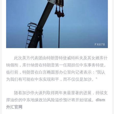
此次美方代表团由特朗普特使威特科夫及其女婿库什
纳领衔，库什纳曾在特朗普第一任期担任中东事务特使。
临行前，特朗普在白宫椭圆形办公室向记者表示：“我认
为我们有可能在中东实现和平，而不仅仅是加沙。”
随着加沙停火谈判取得两年来最显著的进展，持续支
撑油价的中东地缘政治风险溢价预计将开始缩减。
dlsm
外汇官网