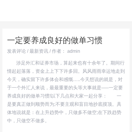
跳
Post
MAI
至
navigation
ME
内
容
一定要养成良好的做单习惯
发表评论
/
最新资讯
/ 作者：
admin
涉足外汇和证券市场，算起来也有十余年了。期间行
情起起落落，资金上上下下许多回。风风雨雨幸运地走到
今天，确实留下许多体会和感慨…..今天想说的就是，对
于一个外汇人来说，最最重要的头等大事就是—–一定要
养成良好的做单习惯!以下几点和大家一起分享： 一
是要真正做到顺势而为;不要主观和盲目地抄底摸顶。具
体地说就是：在上升趋势中，只做多不做空;在下跌趋势
中，只做空不做多。