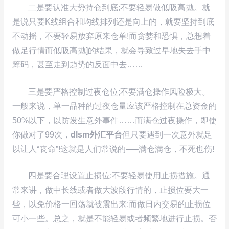
二是要认准大势持仓到底;不要轻易做低吸高抛。就
是说只要K线组合和均线排列还是向上的，就要坚持到底
不动摇，不要轻易放弃原来仓单!而贪婪和恐惧，总想着
做足行情而低吸高抛]的结果，就会导致过早地失去手中
筹码，甚至走到趋势的反面中去……
三是要严格控制过夜仓位;不要满仓操作风险极大。
一般来说，单一品种的过夜仓量应该严格控制在总资金的
50%以下，以防发生意外事件……而满仓过夜操作，即使
你做对了99次，
dlsm外汇平台
但只要遇到一次意外就足
以让人“丧命”!这就是人们常说的—–满仓满仓，不死也伤!
四是要合理设置止损位;不要轻易使用止损措施。通
常来讲，做中长线或者做大波段行情的，止损位要大一
些，以免价格一回荡就被震出来;而做日内交易的止损位
可小一些。总之，就是不能轻易或者频繁地进行止损。否