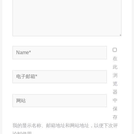
Name*
在
此
电
浏
子
览
邮
器
网
箱
中
站
*
保
存
我的显示名称、邮箱地址和网站地址，以便下次评
论时使用。