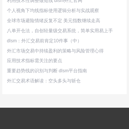
利用技术性调整做短线 dlsm外汇官网
个人视角下均线指标使用逻辑分析与实战观察
全球市场避险情绪反复不定 美元指数继续走高
八单开仓法，自创轻量级交易系统，简单实用易上手
dlsm：外汇交易前肯定10件事（中）
外汇市场交易中持续盈利的策略与风险管理心得
应用技术指标需关注的要点
重要趋势线的识别与判断 dlsm平台指南
外汇交易术语解读：空头多头与斩仓