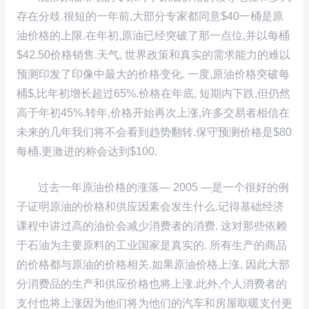
存在分歧.很短的一年前,大部分专家都同意$40一桶是原
油价格的上限.在年初,原油已经突破了那一点位,并以每桶
$42.50价格销售.天气, 世界政策和真实的需求能力的难以
预测印发了印像中最大的价格变化. 一度,原油价格突破每
桶$,比年初增长超过65%.价格在年底, 短期内下跌,但仍然
高于年初45%.转年,价格开始再次上涨,许多交易者相信在
未来的几年我们将不会看到趋势翻转.保守预测价格是$80
每桶.更激进的称会达到$100.
过去一年原油价格的涨落— 2005 —是一个很好的例
子证明原油的价格和供应因素会发生什么.记得基础经济
课程中讲过高的油价会减少消费者的消费. 这对那些依赖
于石油为主要原料的工业国家是真实的. 所有生产的商品
的价格都与原油的价格相关.如果原油价格上涨, 因此大部
分消费品的生产和供应价格也将上涨.此外,个人消费者的
支付也将上涨因为他们将为他们的汽车和房屋取暖支付更