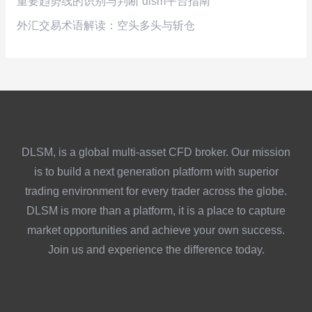
重要趋势线的识别与判断 dlsm平台指南
外汇交易术语解读：空头多头与斩仓
DLSM, is a global multi-asset CFD broker. Our mission
is to build a next generation platform with superior
trading environment for every trader across the globe.
DLSM is more than a platform, it is a place to capture
market opportunities and achieve your own success.
Join us and experience the difference today.