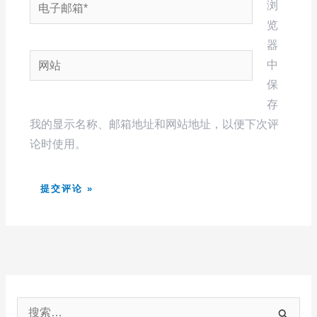
电
浏
子
览
邮
器
网
箱
中
站
*
保
存
我的显示名称、邮箱地址和网站地址，以便下次评
论时使用。
搜