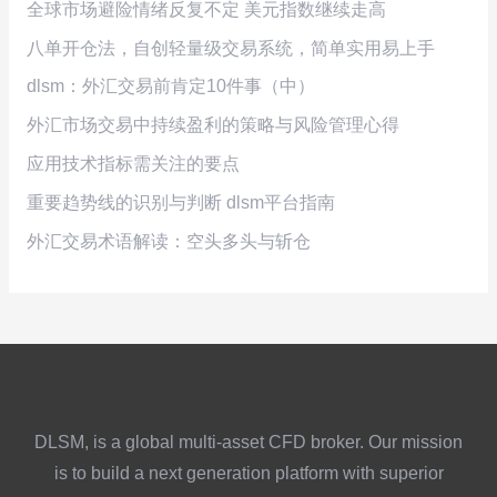
全球市场避险情绪反复不定 美元指数继续走高
八单开仓法，自创轻量级交易系统，简单实用易上手
dlsm：外汇交易前肯定10件事（中）
外汇市场交易中持续盈利的策略与风险管理心得
应用技术指标需关注的要点
重要趋势线的识别与判断 dlsm平台指南
外汇交易术语解读：空头多头与斩仓
DLSM, is a global multi-asset CFD broker. Our mission
is to build a next generation platform with superior