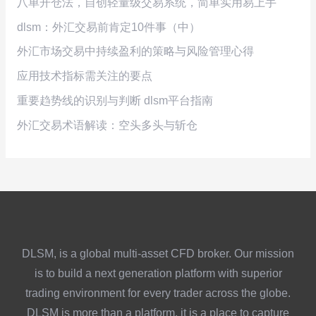
八单开仓法，自创轻量级交易系统，简单实用易上手
dlsm：外汇交易前肯定10件事（中）
外汇市场交易中持续盈利的策略与风险管理心得
应用技术指标需关注的要点
重要趋势线的识别与判断 dlsm平台指南
外汇交易术语解读：空头多头与斩仓
DLSM, is a global multi-asset CFD broker. Our mission
is to build a next generation platform with superior
trading environment for every trader across the globe.
DLSM is more than a platform, it is a place to capture