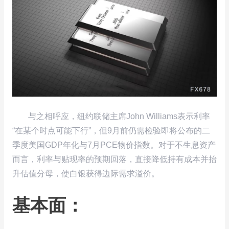
与之相呼应，纽约联储主席John Williams表示利率
“在某个时点可能下行”，但9月前仍需检验即将公布的二
季度美国GDP年化与7月PCE物价指数。对于不生息资产
而言，利率与贴现率的预期回落，直接降低持有成本并抬
升估值分母，使白银获得边际需求溢价。
基本面：