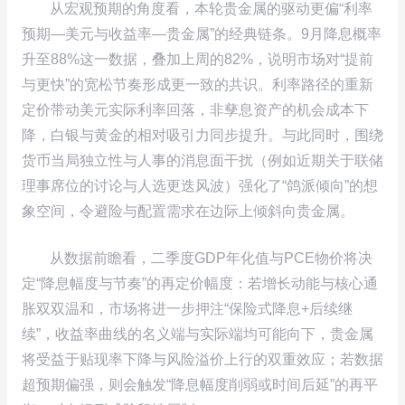
从宏观预期的角度看，本轮贵金属的驱动更偏“利率
预期—美元与收益率—贵金属”的经典链条。9月降息概率
升至88%这一数据，叠加上周的82%，说明市场对“提前
与更快”的宽松节奏形成更一致的共识。利率路径的重新
定价带动美元实际利率回落，非孳息资产的机会成本下
降，白银与黄金的相对吸引力同步提升。与此同时，围绕
货币当局独立性与人事的消息面干扰（例如近期关于联储
理事席位的讨论与人选更迭风波）强化了“鸽派倾向”的想
象空间，令避险与配置需求在边际上倾斜向贵金属。
从数据前瞻看，二季度GDP年化值与PCE物价将决
定“降息幅度与节奏”的再定价幅度：若增长动能与核心通
胀双双温和，市场将进一步押注“保险式降息+后续继
续”，收益率曲线的名义端与实际端均可能向下，贵金属
将受益于贴现率下降与风险溢价上行的双重效应；若数据
超预期偏强，则会触发“降息幅度削弱或时间后延”的再平