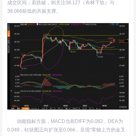
成交区间；若跌破，则关注38.127（布林下轨）与
38.066前低的共振支撑。
动能指标方面，MACD当前DIFF为0.082、DEA为
0.049，柱状图正向扩张至0.066，呈现“零轴上方的金叉