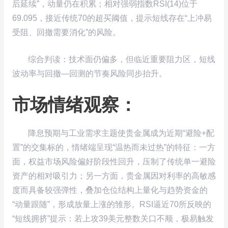
后延续”，动量仍在积累；相对强弱指数RSI(14)位于
69.095，接近传统70的超买阈值，提示短线存在“上冲易
受阻、回撤需要消化”的风险。
综合判读：技术面仍偏多，但临近重要阻力区，短线
波动率与回撤—回测的节奏风险同步抬升。
市场情绪观察：
降息预期与工业需求主题使贵金属成为近期“避险+配
置”的交集标的，情绪端呈现“温热而未过热”的特征：一方
面，权益市场风险偏好阶段性回升，压制了传统单一避险
资产的相对吸引力；另一方面，贵金属因对利率的高敏感
度而具备较强弹性，叠加仓位结构上量化与趋势资金的
“动量跟随”，形成放量上涨的雏形。RSI逼近70所反映的
“短线拥挤”提示：若上攻39美元整数关口不顺，极易触发