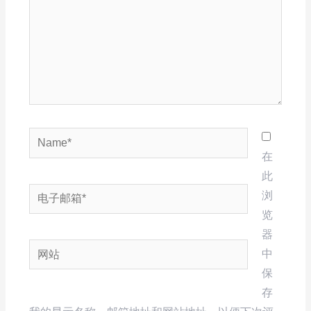
Name*
在
此
电
浏
子
览
邮
器
网
箱
中
站
*
保
存