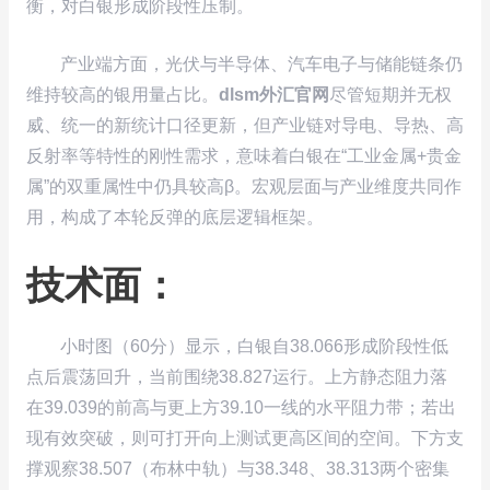
衡，对白银形成阶段性压制。
产业端方面，光伏与半导体、汽车电子与储能链条仍
维持较高的银用量占比。
dlsm外汇官网
尽管短期并无权
威、统一的新统计口径更新，但产业链对导电、导热、高
反射率等特性的刚性需求，意味着白银在“工业金属+贵金
属”的双重属性中仍具较高β。宏观层面与产业维度共同作
用，构成了本轮反弹的底层逻辑框架。
技术面：
小时图（60分）显示，白银自38.066形成阶段性低
点后震荡回升，当前围绕38.827运行。上方静态阻力落
在39.039的前高与更上方39.10一线的水平阻力带；若出
现有效突破，则可打开向上测试更高区间的空间。下方支
撑观察38.507（布林中轨）与38.348、38.313两个密集