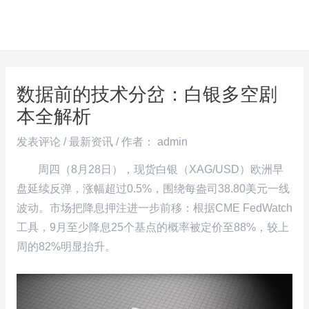
跳
Post
MAI
至
navigation
ME
内
容
数据前的技术分岔：白银多空剧
本全解析
发表评论
/
最新资讯
/ 作者：
admin
周四（8月28日），现货白银（XAG/USD）欧洲早
盘延续反弹，涨幅超过0.5%，围绕每盎司38.80美元一线
波动。市场把降息押注进一步前移：根据CME FedWatch
工具，9月至少降息25个基点的概率被定价至88%，较上
周的82%明显抬升。