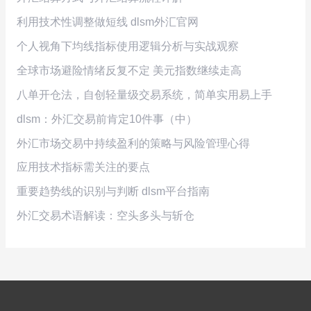
利用技术性调整做短线 dlsm外汇官网
个人视角下均线指标使用逻辑分析与实战观察
全球市场避险情绪反复不定 美元指数继续走高
八单开仓法，自创轻量级交易系统，简单实用易上手
dlsm：外汇交易前肯定10件事（中）
外汇市场交易中持续盈利的策略与风险管理心得
应用技术指标需关注的要点
重要趋势线的识别与判断 dlsm平台指南
外汇交易术语解读：空头多头与斩仓