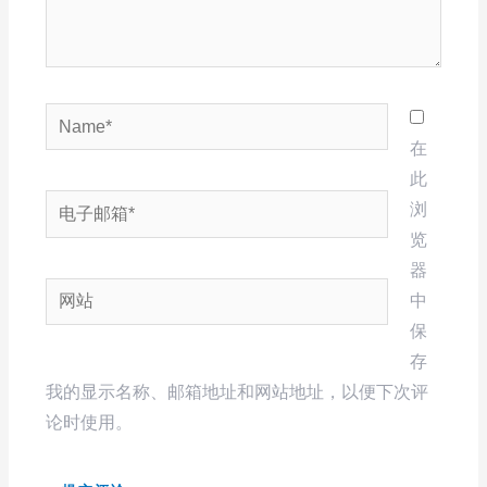
Name*
在
此
电
浏
子
览
邮
器
网
箱
中
站
*
保
存
我的显示名称、邮箱地址和网站地址，以便下次评
论时使用。