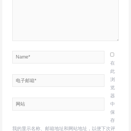
Name*
在
此
电
浏
子
览
邮
器
网
箱
中
站
*
保
存
我的显示名称、邮箱地址和网站地址，以便下次评