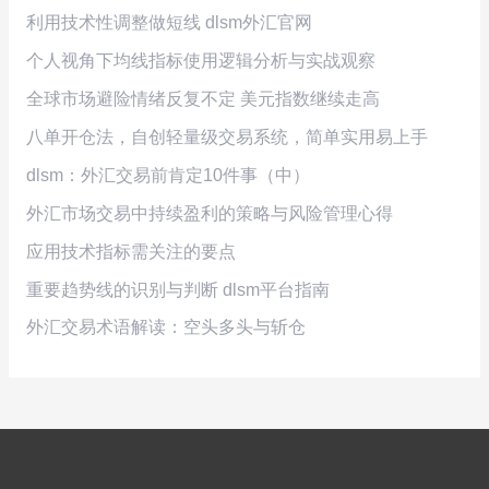
利用技术性调整做短线 dlsm外汇官网
个人视角下均线指标使用逻辑分析与实战观察
全球市场避险情绪反复不定 美元指数继续走高
八单开仓法，自创轻量级交易系统，简单实用易上手
dlsm：外汇交易前肯定10件事（中）
外汇市场交易中持续盈利的策略与风险管理心得
应用技术指标需关注的要点
重要趋势线的识别与判断 dlsm平台指南
外汇交易术语解读：空头多头与斩仓