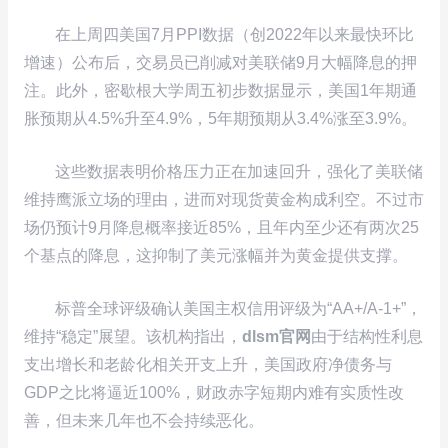
在上周四美国7月PPI数据（创2022年以来最快环比
增速）公布后，交易员已削减对美联储9月大幅降息的押
注。此外，密歇根大学周五初步数据显示，美国1年期通
胀预期从4.5%升至4.9%，5年期预期从3.4%涨至3.9%。
这些数据表明价格压力正在加速回升，强化了美联储
维持鹰派立场的理由，进而对现货黄金构成利空。不过市
场仍预计9月降息概率接近85%，且年内至少还有两次25
个基点的降息，这抑制了美元涨幅并为黄金提供支撑。
标普全球评级确认美国主权信用评级为“AA+/A-1+”，
维持“稳定”展望。该机构指出，
dlsm官网
由于结构性利息
支出增长和老龄化相关开支上升，美国政府净债务与
GDP之比将逼近100%，财政赤字短期内难有实质性改
善，但未来几年也不会持续恶化。