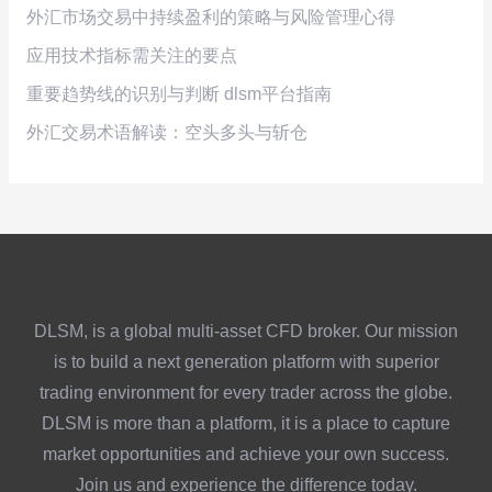
外汇市场交易中持续盈利的策略与风险管理心得
应用技术指标需关注的要点
重要趋势线的识别与判断 dlsm平台指南
外汇交易术语解读：空头多头与斩仓
DLSM, is a global multi-asset CFD broker. Our mission
is to build a next generation platform with superior
trading environment for every trader across the globe.
DLSM is more than a platform, it is a place to capture
market opportunities and achieve your own success.
Join us and experience the difference today.