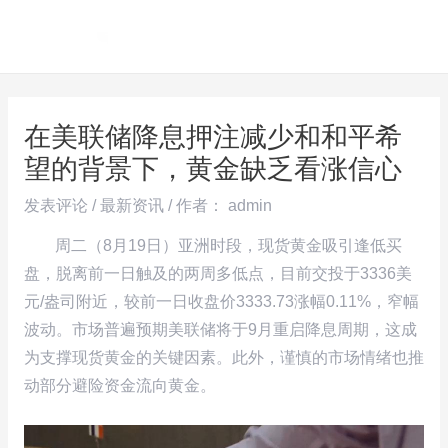
跳
Post
MAI
至
navigation
ME
内
容
在美联储降息押注减少和和平希
望的背景下，黄金缺乏看涨信心
发表评论
/
最新资讯
/ 作者：
admin
周二（8月19日）亚洲时段，现货黄金吸引逢低买
盘，脱离前一日触及的两周多低点，目前交投于3336美
元/盎司附近，较前一日收盘价3333.73涨幅0.11%，窄幅
波动。市场普遍预期美联储将于9月重启降息周期，这成
为支撑现货黄金的关键因素。此外，谨慎的市场情绪也推
动部分避险资金流向黄金。