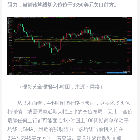
阻力，当前该均线切入位位于3350美元关口前方。
（现货黄金现报4小时图，来源：网络）
从技术面看，4小时图指标略显负面，这要求多头保
持谨慎，或需调整近期大幅上涨的仓位布局。因此，金价
后续任何上行都可能面临4小时图上100周期简单移动平
均线（SMA）附近的强劲阻力，该均线当前切入位在
3347-3348美元区间。若突破则需关注隔夜摆动高点