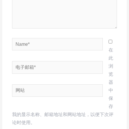
Name*
在
此
电
浏
子
览
邮
器
网
箱
中
站
*
保
存
我的显示名称、邮箱地址和网站地址，以便下次评
论时使用。