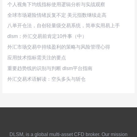
个人视角下均线指标使用逻辑分析与实战观察
全球市场避险情绪反复不定 美元指数继续走高
八单开仓法，自创轻量级交易系统，简单实用易上手
dlsm：外汇交易前肯定10件事（中）
外汇市场交易中持续盈利的策略与风险管理心得
应用技术指标需关注的要点
重要趋势线的识别与判断 dlsm平台指南
外汇交易术语解读：空头多头与斩仓
DLSM, is a global multi-asset CFD broker. Our mission