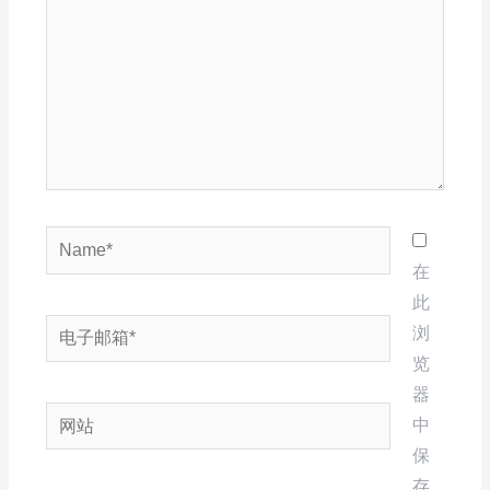
入...
Name*
在
此
电
浏
子
览
邮
器
网
箱
中
站
*
保
存