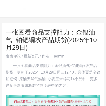
跳
Post
MAI
至
navigation
ME
内
容
一张图看商品支撑阻力：金银油
气+铂钯铜农产品期货(2025年10
月29日)
发表评论
/
最新资讯
/ 作者：
admin
一张图看商品支撑阻力：金银油气+铂钯铜+农产品
期货，更新于2025年10月29日周三12:40，具体覆盖金银
铂钯铜+原油天然气燃油+小麦玉米棉花14个品种，更多
详见最新资讯析若特制图表中的内容。