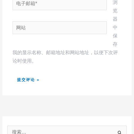
电
浏
子
览
邮
器
网
箱
中
站
*
保
存
我的显示名称、邮箱地址和网站地址，以便下次评
论时使用。
搜