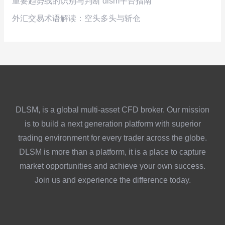
重要趋势线的识别与判断 dlsm平台指南
外汇交易术语解读：空头多头与斩仓
DLSM, is a global multi-asset CFD broker. Our mission
is to build a next generation platform with superior
trading environment for every trader across the globe.
DLSM is more than a platform, it is a place to capture
market opportunities and achieve your own success.
Join us and experience the difference today.