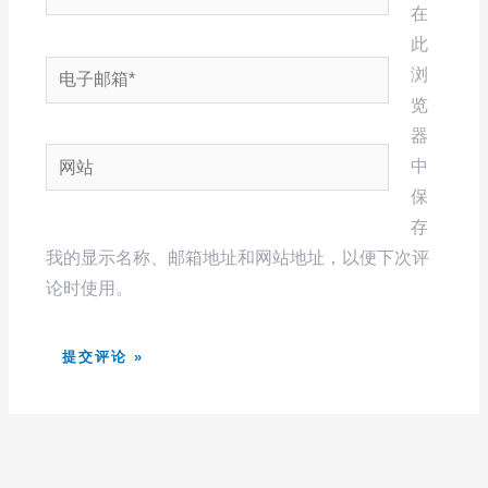
在
此
电
浏
子
览
邮
器
网
箱
中
站
*
保
存
我的显示名称、邮箱地址和网站地址，以便下次评
论时使用。