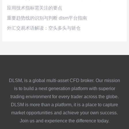
应用技术指标需关注的要点
重要趋势线的识别与判断 dlsm平台指南
外汇交易术语解读：空头多头与斩仓
DLSM, is a global multi-asset CFD broker. Our mission
is to build a next generation platform with superior
trading environment for every trader across the globe.
DLSM is more than a platform, it is a place to capture
market opportunities and achieve your own success.
Join us and experience the difference today.