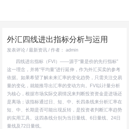
跳
Post
MAI
至
navigation
ME
内
容
外汇四线进出指标分析与运用
发表评论
/
最新资讯
/ 作者：
admin
四线进出指标（FVI）——源于“量是价的先行指标”
这一理念，并将“平均量”进行延伸，作为外汇买卖的参考
依据。如果希望了解未来汇率的变化趋势，只需关注交易
量的变化，就能推导出汇率的变动方向。FVI以计量分析
为核心，根据市场实际交易情况来判断投资资金是进场还
是离场；该指标通过日、短、中、长四条线来分析汇率在
短、中、长期是否可能出现反转，是投资者判断汇率趋势
的实用工具。这四条线分别为当日量线、6日量线、24日
量线及72日量线。