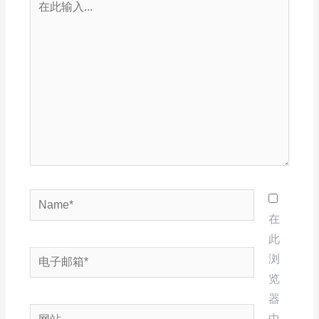
此
输
入...
Name*
在
此
电
浏
子
览
邮
器
网
箱
中