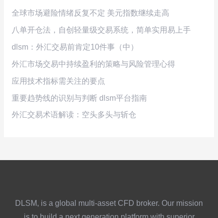
全球市场避险情绪反复不定 美元指数继续走高
八单开仓法，自创轻量级交易系统，简单实用易上手
dlsm：外汇交易前肯定10件事（中）
外汇市场交易中持续盈利的策略与风险管理心得
应用技术指标需关注的要点
重要趋势线的识别与判断 dlsm平台指南
外汇交易术语解读：空头多头与斩仓
DLSM, is a global multi-asset CFD broker. Our mission
is to build a next generation platform with superior