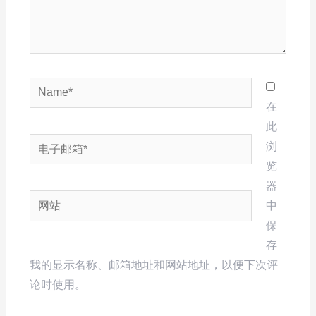
Name*
在
此
电
浏
子
览
邮
器
网
箱
中
站
*
保
存
我的显示名称、邮箱地址和网站地址，以便下次评
论时使用。