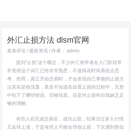
跳
Post
MAI
至
navigation
ME
内
容
外汇止损方法 dlsm官网
发表评论
/
最新资讯
/ 作者：
admin
提到“止损”这个概念，不少外汇初学者在入门阶段常
常觉得这个词汇已经非常熟悉，不值得花时间系统去思
考。然而，真正开始交易时，才会发现自己掌握的止损方
法其实还很浅显，甚至不知道在设置止损的过程中，无形
中犯下了哪些错误。归根结底，还是对止损和自我缺乏足
够的理解。
有些人在完成交易后，成功止损，结果没过多久行情
又反转上涨，于是有些人可能会埋怨止损，下次遇到类似