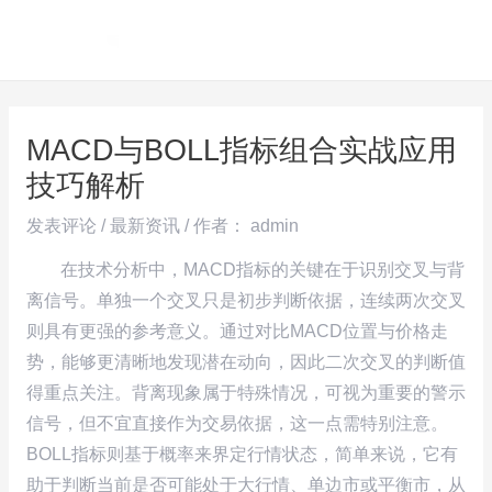
跳
Post
MAI
至
navigation
ME
内
容
MACD与BOLL指标组合实战应用
技巧解析
发表评论
/
最新资讯
/ 作者：
admin
在技术分析中，MACD指标的关键在于识别交叉与背
离信号。单独一个交叉只是初步判断依据，连续两次交叉
则具有更强的参考意义。通过对比MACD位置与价格走
势，能够更清晰地发现潜在动向，因此二次交叉的判断值
得重点关注。背离现象属于特殊情况，可视为重要的警示
信号，但不宜直接作为交易依据，这一点需特别注意。
BOLL指标则基于概率来界定行情状态，简单来说，它有
助于判断当前是否可能处于大行情、单边市或平衡市，从