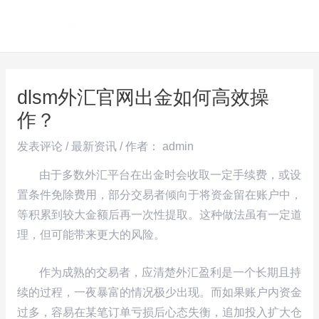
跳
Post
MAI
至
navigation
ME
内
容
dlsm外汇官网出金如何高效操
作？
发表评论
/
最新资讯
/ 作者：
admin
由于多数外汇平台在出金时会收取一定手续费，或设
置条件免除费用，部分交易者倾向于将资金留在账户中，
等积累到较大金额后再一次性提取。这种做法虽有一定道
理，但可能带来更大的风险。
作为成熟的交易者，应清楚外汇盈利是一个长期且持
续的过程，一夜暴富的情况极少出现。而如果账户内资金
过多，容易在某笔订单亏损后心态失衡，追加投入扩大仓