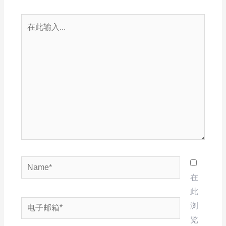
在
此
输
入...
Name*
在
此
电
浏
子
览