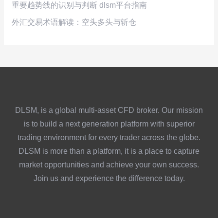
重要趋势线的识别与判断 dlsm平台指南
外汇交易术语解读：空头多头与斩仓
DLSM, is a global multi-asset CFD broker. Our mission
is to build a next generation platform with superior
trading environment for every trader across the globe.
DLSM is more than a platform, it is a place to capture
market opportunities and achieve your own success.
Join us and experience the difference today.