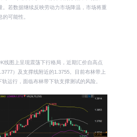
量。若数据继续反映劳动力市场降温，市场将重
息的可能性。
钟K线图上呈现震荡下行格局，近期汇价自高点
.3777）及支撑线附近的1.3755。目前布林带上
格贴近下轨运行，面临布林带下轨支撑测试的风险。