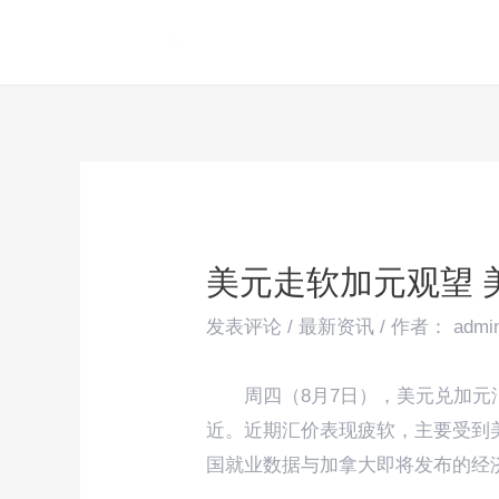
跳
Post
至
navigation
内
容
美元走软加元观望 
发表评论
/
最新资讯
/ 作者：
admi
周四（8月7日），美元兑加元汇
近。近期汇价表现疲软，主要受到
国就业数据与加拿大即将发布的经