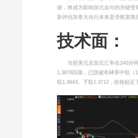
据，将成为影响加元走向的关键变
新评估加拿大央行未来是否恢复降
技术面：
当前美元兑加元汇率在240分
1.3878回落，已跌破布林带中轨（1
轨1.3843、下轨1.3712，价