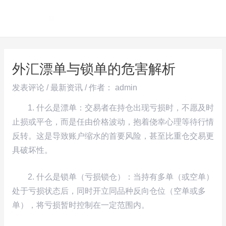
跳
Post
MAI
至
navigation
ME
内
容
外汇漂单与锁单的危害解析
发表评论
/
最新资讯
/ 作者：
admin
1. 什么是漂单：交易者在持仓出现亏损时，不愿及时
止损或平仓，而是任由价格波动，抱着侥幸心理等待行情
反转。这是导致账户缩水的首要风险，甚至比重仓交易更
具破坏性。
2. 什么是锁单（亏损锁仓）：当持有多单（或空单）
处于亏损状态后，同时开立同品种反向仓位（空单或多
单），将亏损暂时控制在一定范围内。