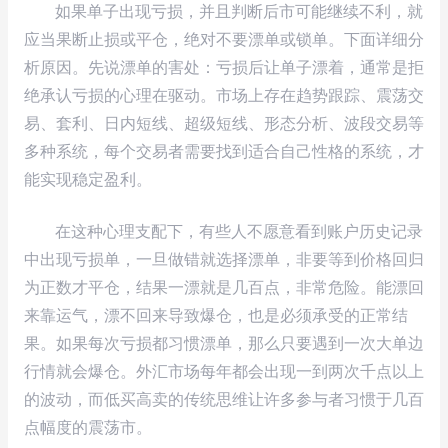
如果单子出现亏损，并且判断后市可能继续不利，就
应当果断止损或平仓，绝对不要漂单或锁单。下面详细分
析原因。先说漂单的害处：亏损后让单子漂着，通常是拒
绝承认亏损的心理在驱动。市场上存在趋势跟踪、震荡交
易、套利、日内短线、超级短线、形态分析、波段交易等
多种系统，每个交易者需要找到适合自己性格的系统，才
能实现稳定盈利。
在这种心理支配下，有些人不愿意看到账户历史记录
中出现亏损单，一旦做错就选择漂单，非要等到价格回归
为正数才平仓，结果一漂就是几百点，非常危险。能漂回
来靠运气，漂不回来导致爆仓，也是必须承受的正常结
果。如果每次亏损都习惯漂单，那么只要遇到一次大单边
行情就会爆仓。外汇市场每年都会出现一到两次千点以上
的波动，而低买高卖的传统思维让许多参与者习惯于几百
点幅度的震荡市。