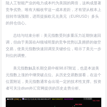
陆人工智能产业的电力成本约为美国的两倍，这构成显著
竞争劣势。唯有大幅收窄这一成本差距，才有望从根本上
扭转市场预期，进而提振欧元兑美元（EURUSD）多头
的持仓信心。
总结与结束分析：美元指数受到多重压力近期快速回
调，但由于美国在AI领域明显的竞争优势以及拥挤的做空
交易，使美元指数快速回调至关键价位，暗示了美元一步
到位的调整。
美元指数触及长期交易中枢98.87附近，也是本波美
元指数上涨的中继突破点位。从历史交易数据看，在这个
位置附近，美元指数通常会出现一定的技术性支撑。投资
者可关注dlsm外汇官网提供的历史走势分析。