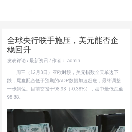
跳
Post
MAI
至
navigation
ME
内
容
全球央行联手施压，美元能否企
稳回升
发表评论
/
最新资讯
/ 作者：
admin
周三（12月3日）亚欧时段，美元指数全天单边下
跌，尾盘配合低于预期的ADP数据加速赶底，最终调整
一步到位。目前交投于98.93（-0.38%），盘中最低跌至
98.88。