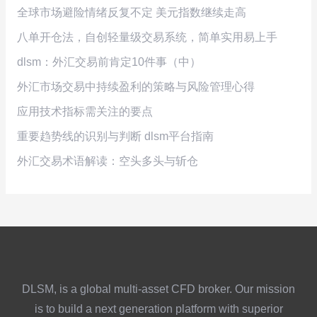
全球市场避险情绪反复不定 美元指数继续走高
八单开仓法，自创轻量级交易系统，简单实用易上手
dlsm：外汇交易前肯定10件事（中）
外汇市场交易中持续盈利的策略与风险管理心得
应用技术指标需关注的要点
重要趋势线的识别与判断 dlsm平台指南
外汇交易术语解读：空头多头与斩仓
DLSM, is a global multi-asset CFD broker. Our mission
is to build a next generation platform with superior